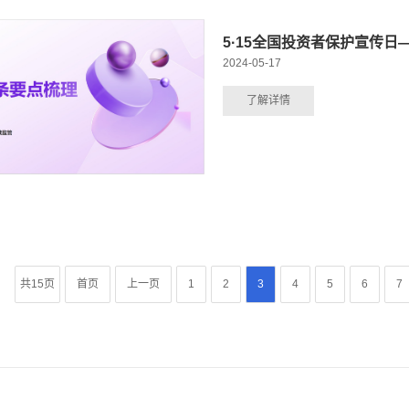
5·15全国投资者保护宣传日—.
2024-05-17
了解详情
共15页
首页
上一页
1
2
3
4
5
6
7