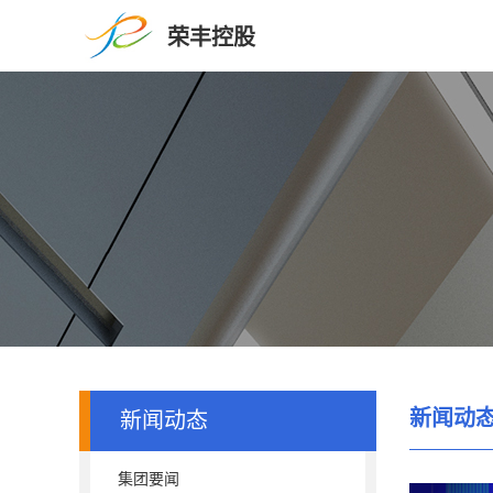
荣丰控股
新闻动
新闻动态
集团要闻