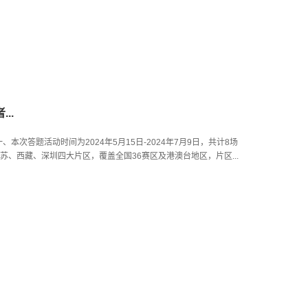
..
本次答题活动时间为2024年5月15日-2024年7月9日，共计8场
、西藏、深圳四大片区，覆盖全国36赛区及港澳台地区，片区...