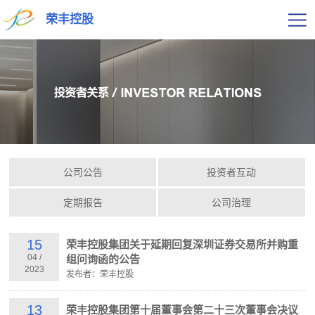
荣丰控股
公司公告
投资者互动
定期报告
公司治理
15
荣丰控股集团关于延期回复深圳证券交易所并购重
04
/
组问询函的公告
2023
发布者：荣丰控股
13
荣丰控股集团第十届董事会第二十三次董事会决议