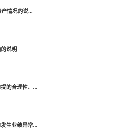
情况的说...
施的说明
的合理性、...
生业绩异常...